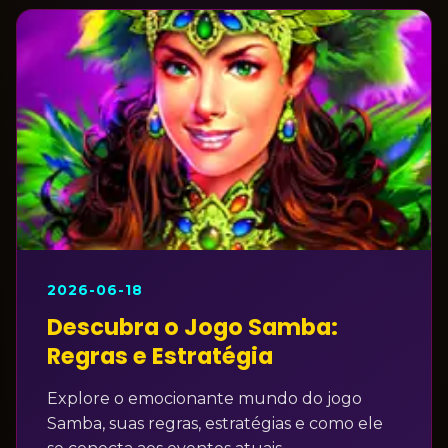
2026-06-18
Descubra o Jogo Samba:
Regras e Estratégia
Explore o emocionante mundo do jogo
Samba, suas regras, estratégias e como ele