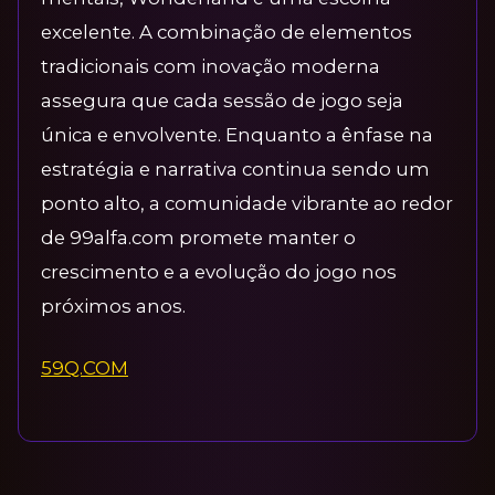
excelente. A combinação de elementos
tradicionais com inovação moderna
assegura que cada sessão de jogo seja
única e envolvente. Enquanto a ênfase na
estratégia e narrativa continua sendo um
ponto alto, a comunidade vibrante ao redor
de 99alfa.com promete manter o
crescimento e a evolução do jogo nos
próximos anos.
59Q.COM