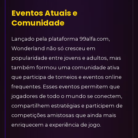
Eventos Atuais e
Comunidade
Lançado pela plataforma 99alfa.com,
Wonderland não só cresceu em
popularidade entre jovens e adultos, mas
também formou uma comunidade ativa
que participa de torneios e eventos online
frequentes. Esses eventos permitem que
jogadores de todo o mundo se conectem,
compartilhem estratégias e participem de
competições amistosas que ainda mais
enriquecem a experiência de jogo.