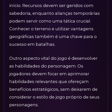
início. Recursos devem ser geridos com
sabedoria, enquanto alianças temporárias
podem servir como uma tática crucial.
Conhecer o terreno e utilizar vantagens
geográficas também é uma chave para o
sucesso em batalhas.
Outro aspecto vital do jogo é desenvolver
as habilidades do personagem. Os
jogadores devem focar em aprimorar
habilidades relevantes que ofereçam
benefícios estratégicos, sem deixarem de
considerar o estilo de jogo próprio de seus
personagens.