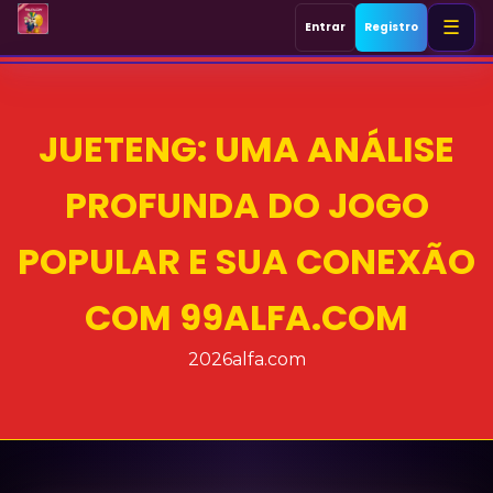
☰
Entrar
Registro
Início
JUETENG: UMA ANÁLISE
Jogos de roleta
PROFUNDA DO JOGO
Rinha de galos
POPULAR E SUA CONEXÃO
Blackjack
COM 99ALFA.COM
Jueteng
2026alfa.com
Comunidade Jogadores
Notícias de Flash