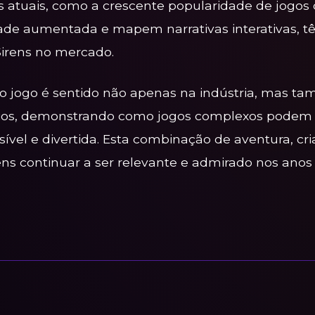
es atuais, como a crescente popularidade de jogo
ade aumentada e mapem narrativas interativas, t
irens no mercado.
do jogo é sentido não apenas na indústria, mas ta
ários, demonstrando como jogos complexos pode
ível e divertida. Esta combinação de aventura, cri
ens continuar a ser relevante e admirado nos anos 