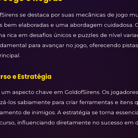
fSirens se destaca por suas mecânicas de jogo mu
s bem elaboradas e uma abordagem cuidadosa. O 
ma rica em desafios únicos e puzzles de nível varia
ndamental para avançar no jogo, oferecendo pist
incipal.
rso e Estratégia
é um aspecto chave em GoldofSirens. Os jogadore
lizá-los sabiamente para criar ferramentas e itens
amento de inimigos. A estratégia se torna essenci
curso, influenciando diretamente no sucesso em d