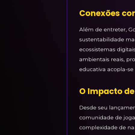
Conexões co
Além de entreter, G
sustentabilidade mar
ecossistemas digita
ambientais reais, p
educativa acopla-se à
O Impacto de
Desde seu lançament
comunidade de jogad
complexidade de nar