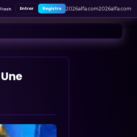
Entrar
Registro
2026alfa.com
2026alfa.com
Flash
 Une