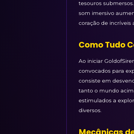
tesouros submersos.
som imersivo aument
coração de incríveis
Como Tudo 
Ao iniciar GoldofSi
convocados para expl
consiste em desvend
tanto o mundo acima
estimulados a explor
diversos.
Mecânicas de