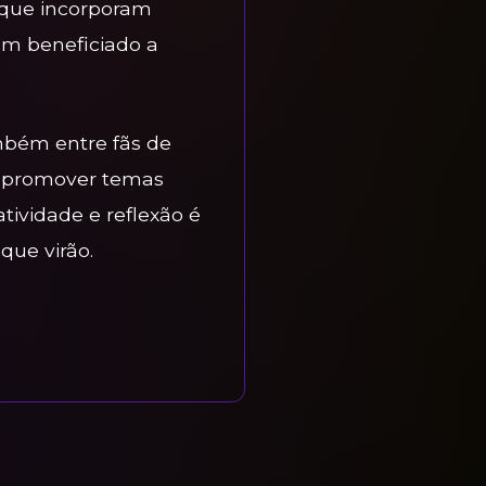
s que incorporam
êm beneficiado a
mbém entre fãs de
m promover temas
atividade e reflexão é
que virão.