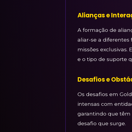
Alianças e Inter
A formação de alia
aliar-se a diferente
missões exclusivas. 
e o tipo de suporte q
Desafios e Obstá
Os desafios em Gold
intensas com entida
garantindo que têm 
desafio que surge.