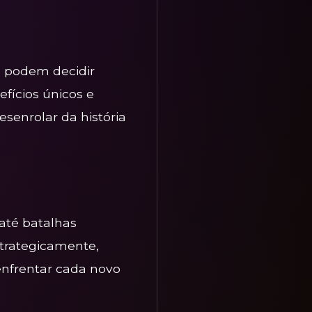
 podem decidir
fícios únicos e
senrolar da história
até batalhas
strategicamente,
enfrentar cada novo