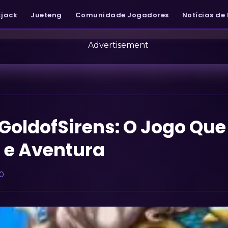
kjack
Jueteng
Comunidade Jogadores
Notícias de 
GoldofSirens: O Jogo Que
a e Aventura
0