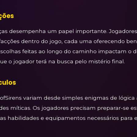
ações
nças desempenha um papel importante. Jogadores
s facções dentro do jogo, cada uma oferecendo bene
Escolhas feitas ao longo do caminho impactam o de
ue o jogador terá na busca pelo mistério final.
culos
ofSirens variam desde simples enigmas de lógica 
des míticas. Os jogadores precisam preparar-se e
as habilidades e equipamentos necessários para 