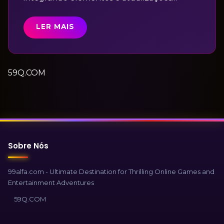
envolventes para 2023.
LER MAIS
59Q.COM
Sobre Nós
99alfa.com - Ultimate Destination for Thrilling Online Games and
Entertainment Adventures
59Q.COM