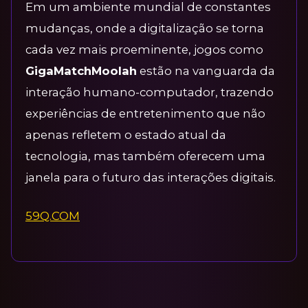
Em um ambiente mundial de constantes
mudanças, onde a digitalização se torna
cada vez mais proeminente, jogos como
GigaMatchMoolah
estão na vanguarda da
interação humano-computador, trazendo
experiências de entretenimento que não
apenas refletem o estado atual da
tecnologia, mas também oferecem uma
janela para o futuro das interações digitais.
59Q.COM