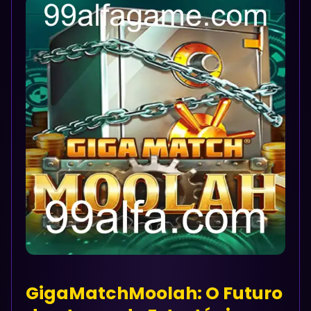
GigaMatchMoolah: O Futuro