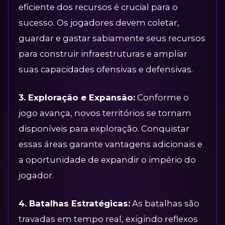
eficiente dos recursos é crucial para o
sucesso. Os jogadores devem coletar,
guardar e gastar sabiamente seus recursos
para construir infraestruturas e ampliar
suas capacidades ofensivas e defensivas.
3. Exploração e Expansão:
Conforme o
jogo avança, novos territórios se tornam
disponíveis para exploração. Conquistar
essas áreas garante vantagens adicionais e
a oportunidade de expandir o império do
jogador.
4. Batalhas Estratégicas:
As batalhas são
travadas em tempo real, exigindo reflexos