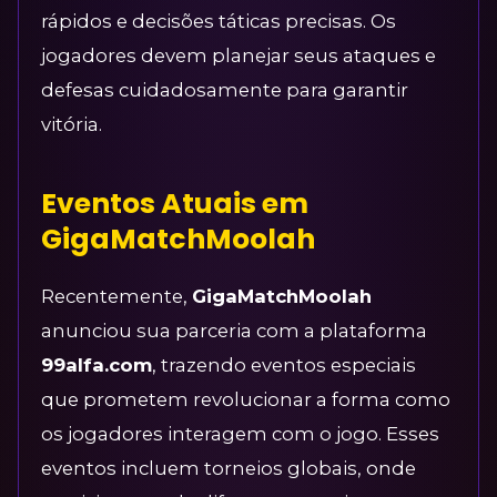
rápidos e decisões táticas precisas. Os
jogadores devem planejar seus ataques e
defesas cuidadosamente para garantir
vitória.
Eventos Atuais em
GigaMatchMoolah
Recentemente,
GigaMatchMoolah
anunciou sua parceria com a plataforma
99alfa.com
, trazendo eventos especiais
que prometem revolucionar a forma como
os jogadores interagem com o jogo. Esses
eventos incluem torneios globais, onde