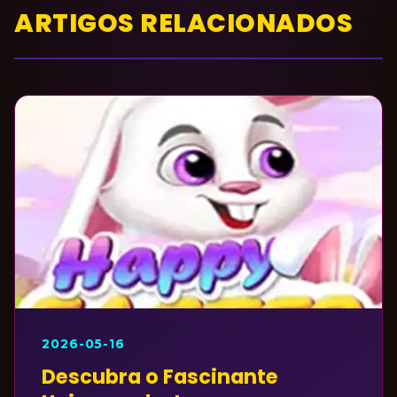
ARTIGOS RELACIONADOS
2026-05-16
Descubra o Fascinante