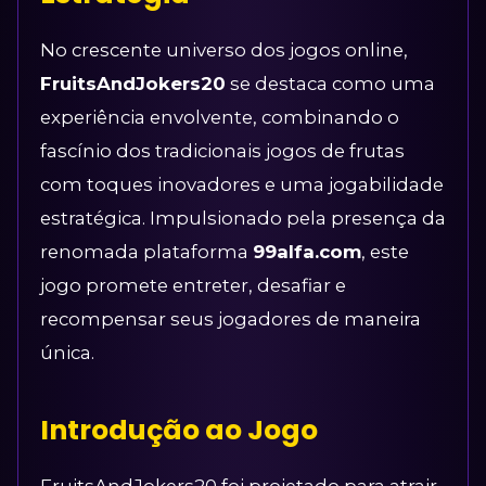
No crescente universo dos jogos online,
FruitsAndJokers20
se destaca como uma
experiência envolvente, combinando o
fascínio dos tradicionais jogos de frutas
com toques inovadores e uma jogabilidade
estratégica. Impulsionado pela presença da
renomada plataforma
99alfa.com
, este
jogo promete entreter, desafiar e
recompensar seus jogadores de maneira
única.
Introdução ao Jogo