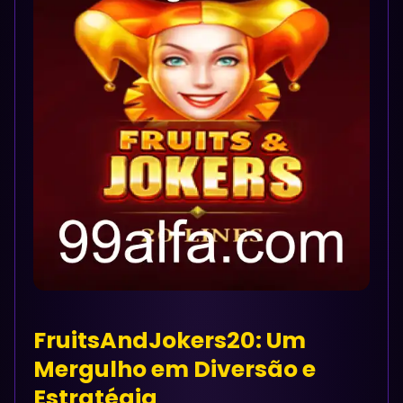
FruitsAndJokers20: Um
Mergulho em Diversão e
Estratégia