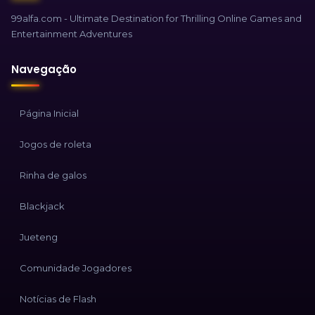
99alfa.com - Ultimate Destination for Thrilling Online Games and
Entertainment Adventures
Navegação
Página Inicial
Jogos de roleta
Rinha de galos
Blackjack
Jueteng
Comunidade Jogadores
Notícias de Flash