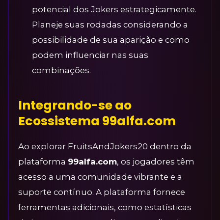
potencial dos Jokers estrategicamente.
Planeje suas rodadas considerando a
possibilidade de sua aparição e como
podem influenciar nas suas
combinações.
Integrando-se ao
Ecossistema 99alfa.com
Ao explorar FruitsAndJokers20 dentro da
plataforma
99alfa.com
, os jogadores têm
acesso a uma comunidade vibrante e a
suporte contínuo. A plataforma fornece
ferramentas adicionais, como estatísticas