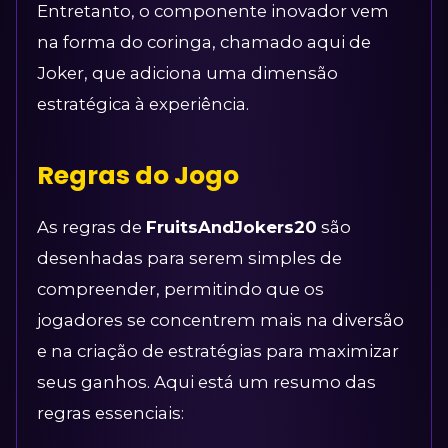
Entretanto, o componente inovador vem
na forma do coringa, chamado aqui de
Joker, que adiciona uma dimensão
estratégica à experiência.
Regras do Jogo
As regras de
FruitsAndJokers20
são
desenhadas para serem simples de
compreender, permitindo que os
jogadores se concentrem mais na diversão
e na criação de estratégias para maximizar
seus ganhos. Aqui está um resumo das
regras essenciais: