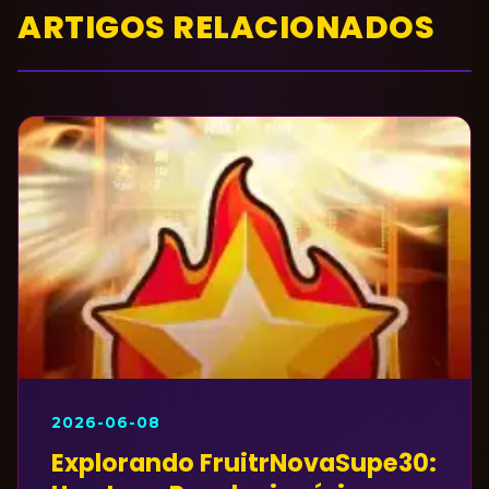
ARTIGOS RELACIONADOS
2026-06-08
Explorando FruitrNovaSupe30: