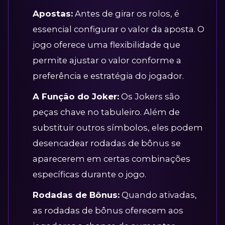
Apostas:
Antes de girar os rolos, é
essencial configurar o valor da aposta. O
jogo oferece uma flexibilidade que
permite ajustar o valor conforme a
preferência e estratégia do jogador.
A Função do Joker:
Os Jokers são
peças chave no tabuleiro. Além de
substituir outros símbolos, eles podem
desencadear rodadas de bônus se
aparecerem em certas combinações
específicas durante o jogo.
Rodadas de Bônus:
Quando ativadas,
as rodadas de bônus oferecem aos